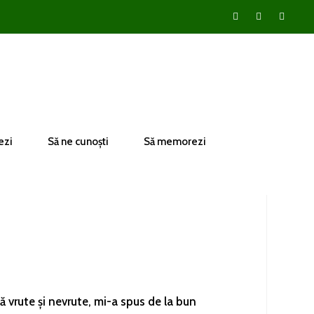
ezi
Să ne cunoști
Să memorezi
că vrute și nevrute, mi-a spus de la bun