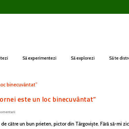
itezi
Să experimentezi
Să explorezi
Să te distr
ornei este un loc binecuvântat”
omentarii
 de către un bun prieten, pictor din Târgoviște. Fără să-mi zi