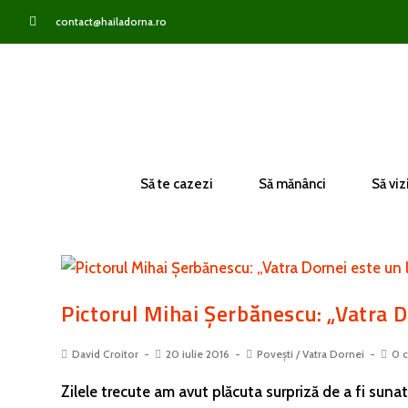
contact@hailadorna.ro
Să te cazezi
Să mănânci
Să viz
Pictorul Mihai Șerbănescu: „Vatra D
David Croitor
20 iulie 2016
Povești
/
Vatra Dornei
0 c
Zilele trecute am avut plăcuta surpriză de a fi sunat