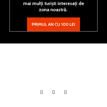
mai mulți turiști interesați de
zona noastră.
PRIMUL AN CU 100 LEI
Blogul Țării Dornelor, creat și întreținut de
Publicitate
Despre
Contribuie și tu
Parteneri
Contact