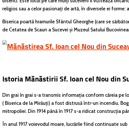
biserici. Este locul pe care mulți suceveni îl vizitează oric
religios sau a celor pasionați de artă, în diversele ei forme: a
Biserica poartă hramurile Sfântul Gheorghe (care se sărbătore
de Cetatea de Scaun a Sucevei și Muzeul Satului Bucovinean. D
Istoria Mănăstirii Sf. Ioan cel Nou din 
Din grai în grai s-a transmis informația conform căreia pe lo
( Biserica de la Mirăuți) a fost distrusă într-un incendiu, B
mitropoliei. Din 1914 până în 1917 s-a ridicat construcția pân
În anul 1917 voievodul moare, lucrările fiind continuate sub c