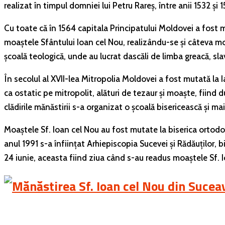
realizat în timpul domniei lui Petru Rareș, între anii 1532 
Cu toate că în 1564 capitala Principatului Moldovei a fost mu
moaștele Sfântului Ioan cel Nou, realizându-se și câteva mod
școală teologică, unde au lucrat dascăli de limba greacă, slavo
În secolul al XVII-lea Mitropolia Moldovei a fost mutată la Iaș
ca ostatic pe mitropolit, alături de tezaur și moaște, fiind
clădirile mănăstirii s-a organizat o școală bisericească și mai
Moaștele Sf. Ioan cel Nou au fost mutate la biserica ortodox
anul 1991 s-a înființat Arhiepiscopia Sucevei și Rădăuților, 
24 iunie, aceasta fiind ziua când s-au readus moaștele Sf. 