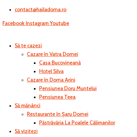
contact@hailadorna.ro
Facebook
Instagram
Youtube
Să te cazezi
Cazare în Vatra Dornei
Casa Bucovineană
Hotel Silva
Cazare în Dorna Arini
Pensiunea Doru Muntelui
Pensiunea Teea
Să mănânci
Restaurante în Șaru Dornei
Păstrăvăria La Poalele Călimanilor
Să vizitezi