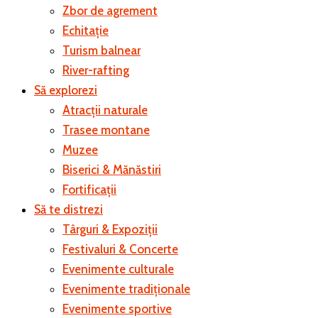
Zbor de agrement
Echitație
Turism balnear
River-rafting
Să explorezi
Atracții naturale
Trasee montane
Muzee
Biserici & Mănăstiri
Fortificații
Să te distrezi
Târguri & Expoziții
Festivaluri & Concerte
Evenimente culturale
Evenimente tradiționale
Evenimente sportive