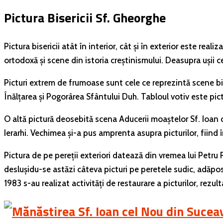
Pictura Bisericii Sf. Gheorghe
Pictura bisericii atât în interior, cât și în exterior este real
ortodoxă și scene din istoria creștinismului. Deasupra ușii 
Picturi extrem de frumoase sunt cele ce reprezintă scene bi
Înălțarea și Pogorârea Sfântului Duh. Tabloul votiv este pic
O altă pictură deosebită scena Aducerii moaștelor Sf. Ioan ce
Ierarhi. Vechimea și-a pus amprenta asupra picturilor, fiin
Pictura de pe pereții exteriori datează din vremea lui Petru
deslușidu-se astăzi câteva picturi pe peretele sudic, adăpost
1983 s-au realizat activități de restaurare a picturilor, rezul