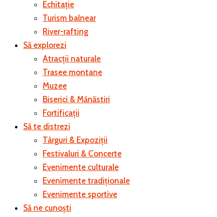
Echitație
Turism balnear
River-rafting
Să explorezi
Atracții naturale
Trasee montane
Muzee
Biserici & Mănăstiri
Fortificații
Să te distrezi
Târguri & Expoziții
Festivaluri & Concerte
Evenimente culturale
Evenimente tradiționale
Evenimente sportive
Să ne cunoști