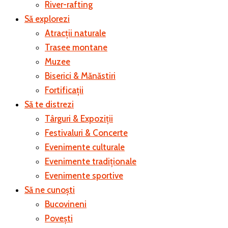
River-rafting
Să explorezi
Atracții naturale
Trasee montane
Muzee
Biserici & Mănăstiri
Fortificații
Să te distrezi
Târguri & Expoziții
Festivaluri & Concerte
Evenimente culturale
Evenimente tradiționale
Evenimente sportive
Să ne cunoști
Bucovineni
Povești