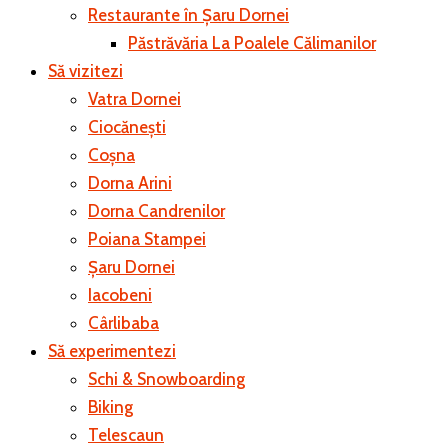
Restaurante în Șaru Dornei
Păstrăvăria La Poalele Călimanilor
Să vizitezi
Vatra Dornei
Ciocănești
Coșna
Dorna Arini
Dorna Candrenilor
Poiana Stampei
Șaru Dornei
Iacobeni
Cârlibaba
Să experimentezi
Schi & Snowboarding
Biking
Telescaun