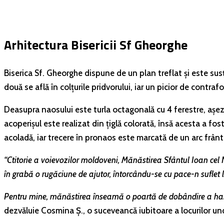
Arhitectura Bisericii Sf Gheorghe
Biserica Sf. Gheorghe dispune de un plan treflat și este susț
două se află în colțurile pridvorului, iar un picior de contraf
Deasupra naosului este turla octagonală cu 4 ferestre, așezat
acoperișul este realizat din țiglă colorată, însă acesta a fost
acoladă, iar trecere în pronaos este marcată de un arc frânt
“
Ctitorie a voievozilor moldoveni, Mănăstirea Sfântul Ioan cel N
în grabă o rugăciune de ajutor, întorcându-se cu pace-n suflet la
Pentru mine, mănăstirea înseamă o poartă de dobândire a harului
dezvăluie Cosmina Ș., o suceveancă iubitoare a locurilor und