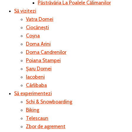
Păstrăvăria La Poalele Călimanilor
Să vizitezi
Vatra Dornei
Ciocănești
Coșna
Dorna Arini
Dorna Candrenilor
Poiana Stampei
Șaru Dornei
Iacobeni
Cârlibaba
Să experimentezi
Schi & Snowboarding
Biking
Telescaun
Zbor de agrement