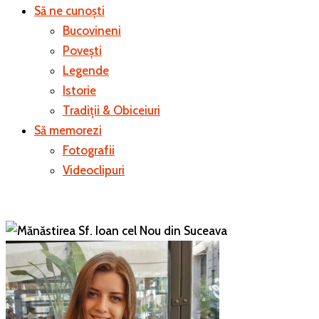
Să ne cunoști
Bucovineni
Povești
Legende
Istorie
Tradiții & Obiceiuri
Să memorezi
Fotografii
Videoclipuri