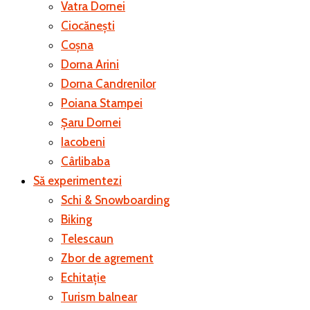
Vatra Dornei
Ciocănești
Coșna
Dorna Arini
Dorna Candrenilor
Poiana Stampei
Șaru Dornei
Iacobeni
Cârlibaba
Să experimentezi
Schi & Snowboarding
Biking
Telescaun
Zbor de agrement
Echitație
Turism balnear