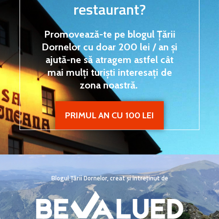
restaurant?
Promovează-te pe blogul Țării
Dornelor cu doar 200 lei / an și
ajută-ne să atragem astfel cât
mai mulți turiști interesați de
zona noastră.
PRIMUL AN CU 100 LEI
Blogul Țării Dornelor, creat și întreținut de