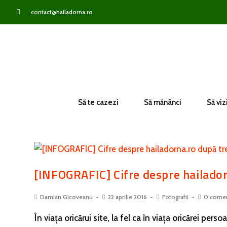
contact@hailadorna.ro
Să te cazezi
Să mănânci
Să viz
[INFOGRAFIC] Cifre despre hailadorn
Damian Gicoveanu
22 aprilie 2016
Fotografii
0 comen
În viața oricărui site, la fel ca în viața oricărei pe