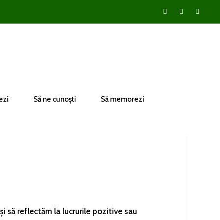
ezi
Să ne cunoști
Să memorezi
și să reflectăm la lucrurile pozitive sau