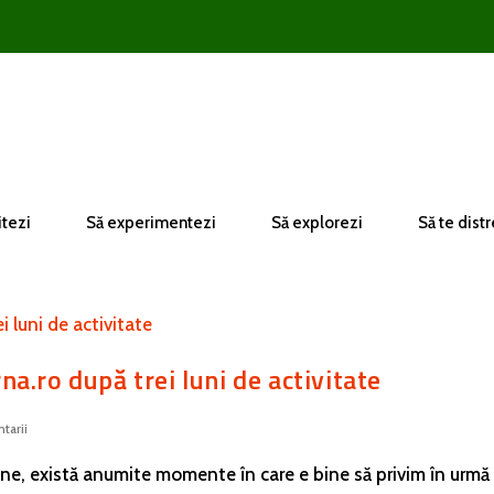
itezi
Să experimentezi
Să explorezi
Să te distr
a.ro după trei luni de activitate
tarii
rsoane, există anumite momente în care e bine să privim în urmă 