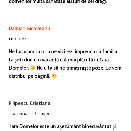
dornenilor multă sănătate alături de cei dragi.
Damian Gicoveanu
1 IUL. 2016
Ne bucurăm că o să ne vizitezi împreună cu familia
ta și-ți dorim o vacanță cât mai plăcută în Țara
Dornelor.
Nu uita să ne trimiți niște poze. Le vom
distribui pe pagină.
Filipescu Cristiana
3 IUL. 2016
RĂSPUNDE
Țara Dornelor este un așezământ binecuvântat și