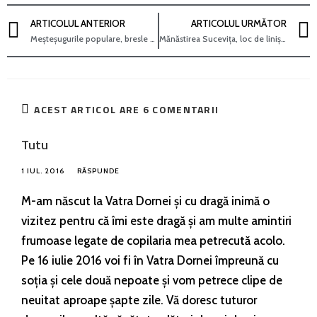
ARTICOLUL ANTERIOR
ARTICOLUL URMĂTOR
Meșteșugurile populare, bresle pe cale de dispariție
Mănăstirea Sucevița, loc de liniște și pelerinaj în Bucovina
ACEST ARTICOL ARE 6 COMENTARII
Tutu
1 IUL. 2016
RĂSPUNDE
M-am născut la Vatra Dornei și cu dragă inimă o
vizitez pentru că îmi este dragă și am multe amintiri
frumoase legate de copilaria mea petrecută acolo.
Pe 16 iulie 2016 voi fi în Vatra Dornei împreună cu
soția și cele două nepoate și vom petrece clipe de
neuitat aproape șapte zile. Vă doresc tuturor