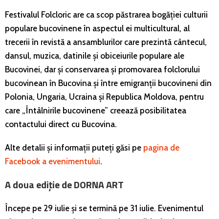
Festivalul Folcloric are ca scop păstrarea bogăţiei culturii
populare bucovinene în aspectul ei multicultural, al
trecerii în revistă a ansamblurilor care prezintă cântecul,
dansul, muzica, datinile şi obiceiurile populare ale
Bucovinei, dar și conservarea şi promovarea folclorului
bucovinean în Bucovina şi între emigranţii bucovineni din
Polonia, Ungaria, Ucraina şi Republica Moldova, pentru
care „Întâlnirile bucovinene” creează posibilitatea
contactului direct cu Bucovina.
Alte detalii și informații puteți găsi pe
pagina de
Facebook a evenimentului
.
A doua ediție de DORNA ART
Începe pe 29 iulie și se termină pe 31 iulie. Evenimentul