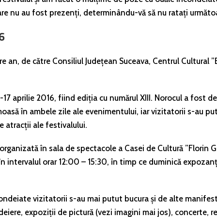
care nu au fost prezenți, determinându-vă să nu ratați următoar
6
re an, de către Consiliul Județean Suceava, Centrul Cultural ”B
17 aprilie 2016, fiind ediția cu numărul XIII. Norocul a fost d
asă în ambele zile ale evenimentului, iar vizitatorii s-au p
 atracții ale festivalului.
 organizată în sala de spectacole a Casei de Cultură ”Florin 
n intervalul orar 12:00 – 15:30, în timp ce duminică expozanții
ondeiate vizitatorii s-au mai putut bucura și de alte manifest
eiere, expoziții de pictură (vezi imagini mai jos), concerte, rec