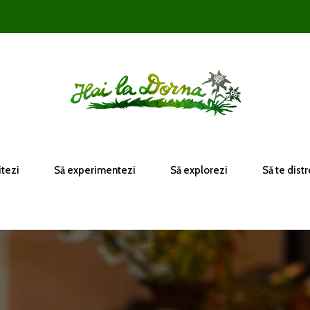
itezi
Să experimentezi
Să explorezi
Să te distr