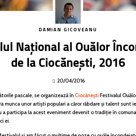
DAMIAN GICOVEANU
lul Național al Ouălor Înc
de la Ciocănești, 2016
20/04/2016
bătorile pascale, se organizează în
Ciocănești
Festivalul Ouăl
ira munca unor artiști populari a căror răbdare și talent sunt 
u a participa la acest eveniment devenit o tradiție în comun
ci ei.
 festivalul și am făcut o mulțime de poze cu ouăle încondeiat