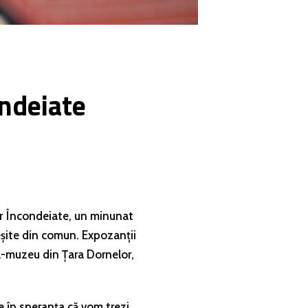
ondeiate
or Încondeiate, un minunat
ieșite din comun. Expozanții
a-muzeu din Țara Dornelor,
e în speranța că vom trezi