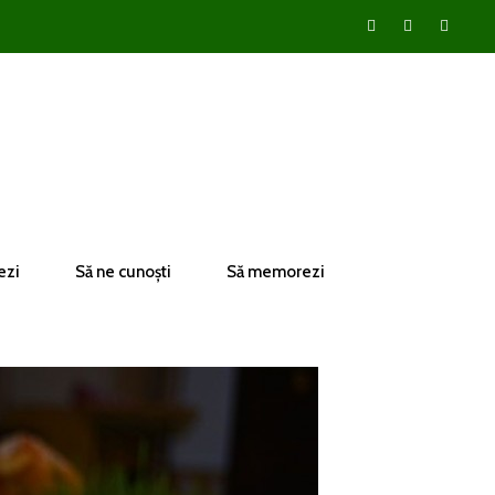
ezi
Să ne cunoști
Să memorezi