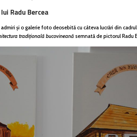
a lui Radu Bercea
 admiri și o galerie foto deosebită cu câteva lucrări din cadrul
arhitectura tradițională bucovineană
semnată de pictorul Radu 