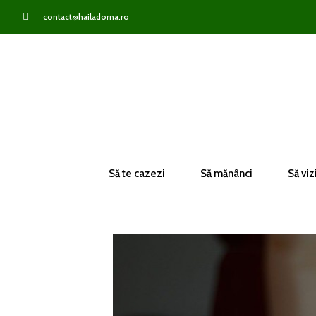
contact@hailadorna.ro
Să te cazezi
Să mănânci
Să viz