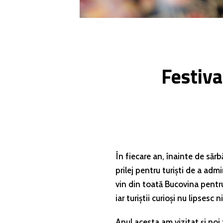
Festiva
În fiecare an, înainte de săr
prilej pentru turiști de a adm
vin din toată Bucovina pentr
iar turiștii curioși nu lipsesc ni
Anul acesta am vizitat și noi