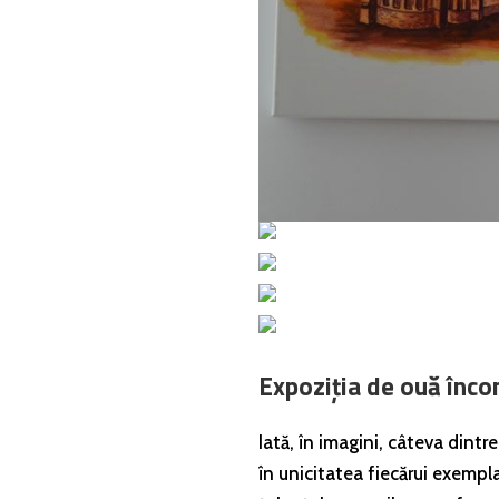
Expoziția de ouă înco
Iată, în imagini, câteva dint
în unicitatea fiecărui exempl