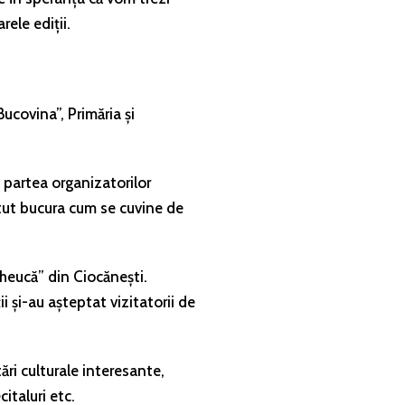
ele ediții.
ucovina”, Primăria și
e partea organizatorilor
utut bucura cum se cuvine de
Gheucă” din Ciocănești.
 și-au așteptat vizitatorii de
ări culturale interesante,
italuri etc.