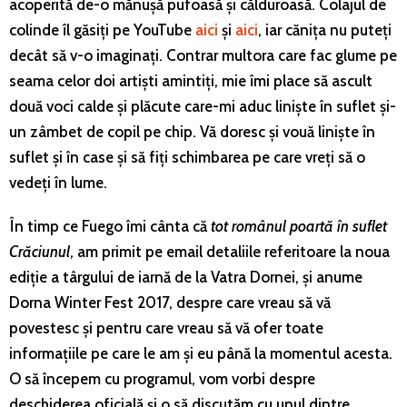
acoperită de-o mănușă pufoasă și călduroasă. Colajul de
colinde îl găsiți pe YouTube
aici
și
aici
, iar cănița nu puteți
decât să v-o imaginați. Contrar multora care fac glume pe
seama celor doi artiști amintiți, mie îmi place să ascult
două voci calde și plăcute care-mi aduc liniște în suflet și-
un zâmbet de copil pe chip. Vă doresc și vouă liniște în
suflet și în case și să fiți schimbarea pe care vreți să o
vedeți în lume.
În timp ce Fuego îmi cânta că
tot românul poartă în suflet
Crăciunul
, am primit pe email detaliile referitoare la noua
ediție a târgului de iarnă de la Vatra Dornei, și anume
Dorna Winter Fest 2017, despre care vreau să vă
povestesc și pentru care vreau să vă ofer toate
informațiile pe care le am și eu până la momentul acesta.
O să începem cu programul, vom vorbi despre
deschiderea oficială și o să discutăm cu unul dintre