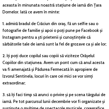
aceasta în minunata noastră stațiune de iarnă din Țara
Dornelor. Iată ce avem în minte:
1.
admiră bradul de Crăciun din oraș, fă un selfie sau o
fotografie de familie și apoi o poți pune pe Facebook și
Instagram pentru a ști prietenii și cunoștințele că
sărbătorile tale de iarnă sunt la fel de grozave ca și ale lor;
2.
îți poți duce copilul sau copiii să viziteze Orășelul
Copiilor din stațiunea. Avem un pont cum că anul acesta
va fi amenajată și Pădurea Fermecată în apropiere de
Izvorul Sentinela, locuri în care cei mici se vor simți
extraordinar;
3.
să îți faci timp să arunci o privire și pe scena târgului de
iarnă. Pe tot parcursul lunii decembrie vor fi organizate și
susținute o mulțime de spectacole muzicale, coregrafice