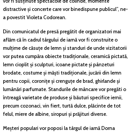
vor fi susținute spectacole de colinde, momente
distractive și concerte care vor binedispune publicul”, ne-
a povestit Violeta Codorean.
Din comunicatul de presă pregătit de organizatori mai
aflăm că în cadrul târgului de iarnă vor fi construite o
mulțime de căsuțe de lemn și standuri de unde vizitatorii
vor putea cumpăra obiecte tradiționale, ceramică pictată,
lemn cioplit și sculpturi, icoane pictate și pânzeturi
brodate, costume și măști tradiționale, jucării din lemn
pentru copii, coronițe și crenguțe de brad, ghirlande și
lumânări parfumate. Standurile de mâncare vor pregăti o
întreagă varietate de produse și băuturi specifice iernii,
precum cozonaci, vin fiert, turtă dulce, plăcinte de tot
felul, miere de albine, siropuri și prăjituri diverse.
Meșteri populari vor poposi la târgul de iarnă Dorna