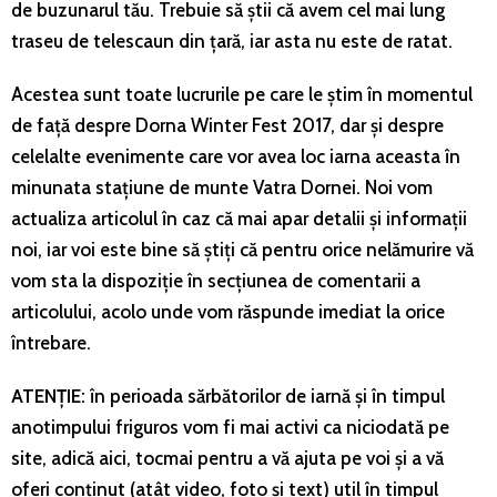
de buzunarul tău. Trebuie să știi că avem cel mai lung
traseu de telescaun din țară, iar asta nu este de ratat.
Acestea sunt toate lucrurile pe care le știm în momentul
de față despre Dorna Winter Fest 2017, dar și despre
celelalte evenimente care vor avea loc iarna aceasta în
minunata stațiune de munte Vatra Dornei. Noi vom
actualiza articolul în caz că mai apar detalii și informații
noi, iar voi este bine să știți că pentru orice nelămurire vă
vom sta la dispoziție în secțiunea de comentarii a
articolului, acolo unde vom răspunde imediat la orice
întrebare.
ATENȚIE:
în perioada sărbătorilor de iarnă și în timpul
anotimpului friguros vom fi mai activi ca niciodată pe
site, adică aici, tocmai pentru a vă ajuta pe voi și a vă
oferi conținut (atât video, foto și text) util în timpul