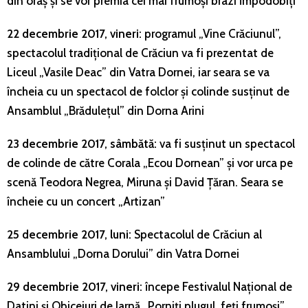
din oraș și se vor premia cei mai frumoși brazi împodobiți
22 decembrie 2017, vineri:
programul „Vine Crăciunul”,
spectacolul tradițional de Crăciun va fi prezentat de
Liceul „Vasile Deac” din Vatra Dornei, iar seara se va
încheia cu un spectacol de folclor și colinde susținut de
Ansamblul „Brădulețul” din Dorna Arini
23 decembrie 2017, sâmbătă:
va fi susținut un spectacol
de colinde de către Corala „Ecou Dornean” și vor urca pe
scenă Teodora Negrea, Miruna și David Țăran. Seara se
încheie cu un concert „Artizan”
25 decembrie 2017, luni:
Spectacolul de Crăciun al
Ansamblului „Dorna Dorului” din Vatra Dornei
29 decembrie 2017, vineri:
începe Festivalul Național de
Datini și Obiceiuri de Iarnă „Porniți plugul, feți frumoși”,