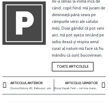
mi-a rămas la inimă încă de
când, copil fiind, mă jucam de
dimineață până seara pe
câmpurile verzi ale satului
meu. Doar gândul că pot veni
aici, mă pot așeza oricând pe
iarba deasă și respira aerul
curat al naturii mă face să fiu
mândru că sunt bucovinean.
TOATE ARTICOLELE
ARTICOLUL ANTERIOR
ARTICOLUL URMĂTOR
Dorna History #2. Rebusuri, umor și jocuri de cuvinte cu caracter bucovinean, publicate într-un ziar din 1986
Bicaz Kayak Fest – cel mai mare eveniment sportiv dedicat comunității caiaciste din România