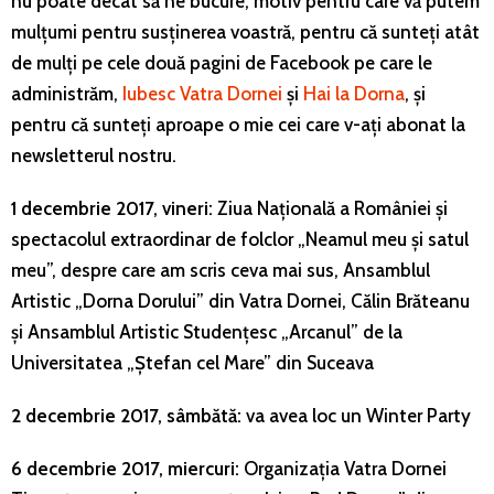
nu poate decât să ne bucure, motiv pentru care vă putem
mulțumi pentru susținerea voastră, pentru că sunteți atât
de mulți pe cele două pagini de Facebook pe care le
administrăm,
Iubesc Vatra Dornei
și
Hai la Dorna
, și
pentru că sunteți aproape o mie cei care v-ați abonat la
newsletterul nostru.
1 decembrie 2017, vineri:
Ziua Națională a României și
spectacolul extraordinar de folclor „Neamul meu și satul
meu”, despre care am scris ceva mai sus, Ansamblul
Artistic „Dorna Dorului” din Vatra Dornei, Călin Brăteanu
și Ansamblul Artistic Studențesc „Arcanul” de la
Universitatea „Ștefan cel Mare” din Suceava
2 decembrie 2017, sâmbătă:
va avea loc un Winter Party
6 decembrie 2017, miercuri:
Organizația Vatra Dornei