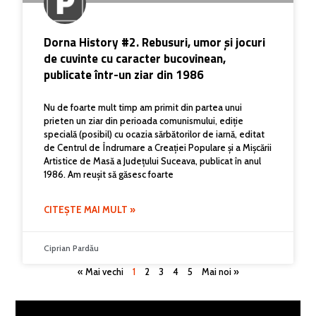
Dorna History #2. Rebusuri, umor și jocuri
de cuvinte cu caracter bucovinean,
publicate într-un ziar din 1986
Nu de foarte mult timp am primit din partea unui
prieten un ziar din perioada comunismului, ediție
specială (posibil) cu ocazia sărbătorilor de iarnă, editat
de Centrul de Îndrumare a Creației Populare și a Mișcării
Artistice de Masă a Județului Suceava, publicat în anul
1986. Am reușit să găsesc foarte
CITEȘTE MAI MULT »
Ciprian Pardău
« Mai vechi
1
2
3
4
5
Mai noi »