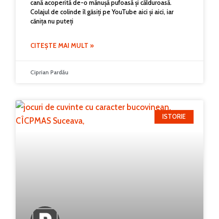
cană acoperită de-o mănușă pufoasă și călduroasă.
Colajul de colinde îl găsiți pe YouTube aici și aici, iar
cănița nu puteți
CITEȘTE MAI MULT »
Ciprian Pardău
ISTORIE